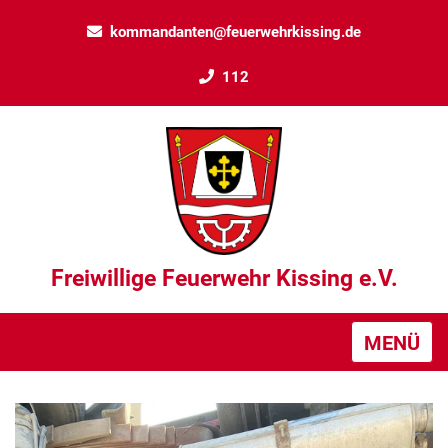
kommandanten@feuerwehrkissing.de
112
Freiwillige Feuerwehr Kissing e.V.
MENÜ