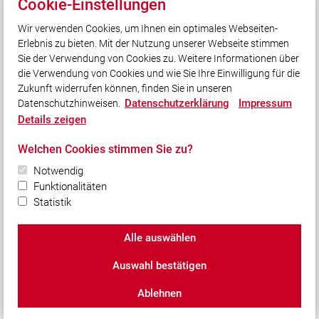
Cookie-Einstellungen
Kreisbrandinspektion Aichach-Friedberg
Wir verwenden Cookies, um Ihnen ein optimales Webseiten-
Landesfeuerwehrverband Bayern e.V.
Erlebnis zu bieten. Mit der Nutzung unserer Webseite stimmen
Feuerwehr Lernbar Platform Bayern
Sie der Verwendung von Cookies zu. Weitere Informationen über
Retterwochen 2024
die Verwendung von Cookies und wie Sie Ihre Einwilligung für die
Zukunft widerrufen können, finden Sie in unseren
Datenschutzerklärung
Impressum
Datenschutzhinweisen.
Social Media
Details zeigen
Auch unterwegs immer auf dem Laufenden bleiben?
Welchen Cookies stimmen Sie zu?
Bleiben Sie mit uns in Kontakt und vernetzen Sie sich
Notwendig
mit uns!
Funktionalitäten
Statistik
Alle auswählen
© 2026 Freiwillige Feuerwehr Kissing e.V.
Auswahl bestätigen
Impressum
|
Datenschutz
|
Cookie-Einstellungen
Ablehnen